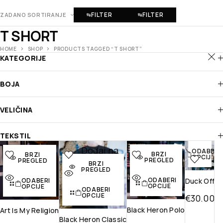
FILTER
FILTER
ZADANO SORTIRANJE
T SHORT
HOME
SHOP
PRODUCTS TAGGED “T SHORT”
KATEGORIJE
BOJA
VELIČINA
BRZI
PREGLED
TEKSTIL
Dodaj na
Dodaj na
Dodaj na
Doda
ODABERI
BRZI
BRZI
OPCIJE
listu želja
listu želja
listu želja
na li
PREGLED
PREGLED
BRZI
želj
PREGLED
Brzi
Brzi pregled
Brzi
ODABERI
pregled
pregled
Brz
Duck Off
ODABERI
OPCIJE
OPCIJE
ODABERI
pregl
OPCIJE
€
30.00
Black Heron Polo
Art Is My Religion
Black Heron Classic