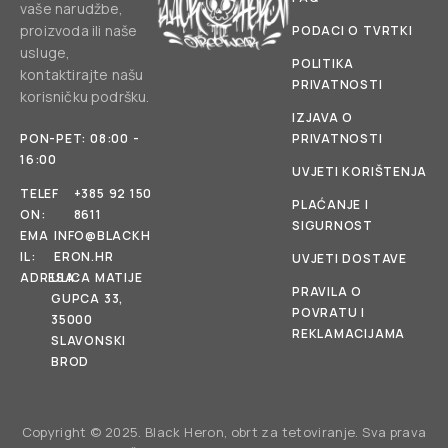
vaše narudžbe,
proizvoda ili naše
PODACI O TVRTKI
usluge,
POLITIKA
kontaktirajte našu
PRIVATNOSTI
korisničku podršku.
IZJAVA O
PON-PET: 08:00 -
PRIVATNOSTI
16:00
UVJETI KORIŠTENJA
TELEF
+385 92 150
PLAĆANJE I
ON:
8611
SIGURNOST
EMA
INFO@BLACKH
IL:
ERON.HR
UVJETI DOSTAVE
ADRESA:
ULICA MATIJE
PRAVILA O
GUPCA 33,
POVRATU I
35000
REKLAMACIJAMA
SLAVONSKI
BROD
Copyright © 2025. Black Heron, obrt za tetoviranje. Sva prava