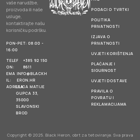
vaše narudžbe,
proizvoda ili naše
PODACI O TVRTKI
usluge,
POLITIKA
kontaktirajte našu
PRIVATNOSTI
korisničku podršku.
IZJAVA O
PON-PET: 08:00 -
PRIVATNOSTI
16:00
UVJETI KORIŠTENJA
TELEF
+385 92 150
PLAĆANJE I
ON:
8611
SIGURNOST
EMA
INFO@BLACKH
IL:
ERON.HR
UVJETI DOSTAVE
ADRESA:
ULICA MATIJE
PRAVILA O
GUPCA 33,
POVRATU I
35000
REKLAMACIJAMA
SLAVONSKI
BROD
Copyright © 2025. Black Heron, obrt za tetoviranje. Sva prava