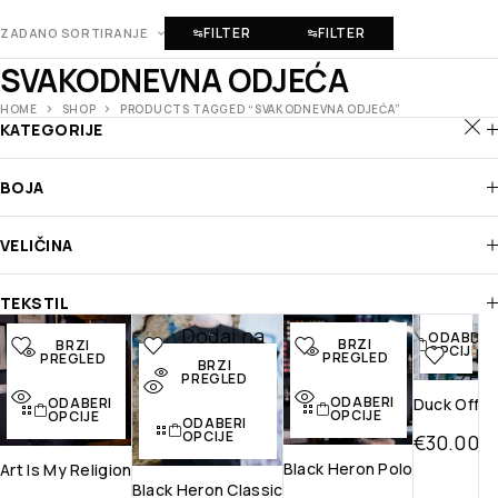
FILTER
FILTER
ZADANO SORTIRANJE
SVAKODNEVNA ODJEĆA
HOME
SHOP
PRODUCTS TAGGED “SVAKODNEVNA ODJEĆA”
KATEGORIJE
BOJA
VELIČINA
BRZI
PREGLED
TEKSTIL
Dodaj na
Dodaj na
Dodaj na
Doda
ODABERI
BRZI
BRZI
OPCIJE
listu želja
listu želja
listu želja
na li
PREGLED
PREGLED
BRZI
želj
PREGLED
Brzi
Brzi pregled
Brzi
ODABERI
pregled
pregled
Brz
Duck Off
ODABERI
OPCIJE
OPCIJE
ODABERI
pregl
OPCIJE
€
30.00
Black Heron Polo
Art Is My Religion
Black Heron Classic