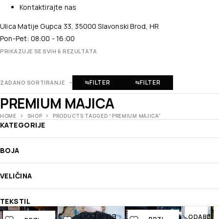
Kontaktirajte nas
Ulica Matije Gupca 33, 35000 Slavonski Brod, HR
Pon-Pet: 08:00 - 16:00
PRIKAZUJE SE SVIH 6 REZULTATA
FILTER
FILTER
ZADANO SORTIRANJE
PREMIUM MAJICA
HOME
SHOP
PRODUCTS TAGGED “PREMIUM MAJICA”
KATEGORIJE
BOJA
VELIČINA
BRZI
PREGLED
TEKSTIL
Dodaj na
Dodaj na
Dodaj na
Doda
ODABERI