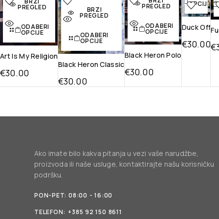
BRZI
BRZI
OPCIJE
listu želja
listu želja
listu želja
na li
PREGLED
PREGLED
BRZI
želj
PREGLED
Brzi
Brzi pregled
Brzi
ODABERI
pregled
pregled
Brz
Duck Off
ODABERI
Fu
OPCIJE
OPCIJE
ODABERI
pregl
OPCIJE
€
30.00
€
Black Heron Polo
Art Is My Religion
Black Heron Classic
€
30.00
€
30.00
€
30.00
Ako imate bilo kakva pitanja u vezi vaše narudžbe,
proizvoda ili naše usluge, kontaktirajte našu korisničku
podršku.
PON-PET: 08:00 - 16:00
TELEFON:
+385 92 150 8611