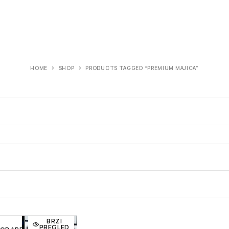
HOME
SHOP
PRODUCTS TAGGED “PREMIUM MAJICA”
BRZI
PREGLED
BRZI
j
Dodaj
Dodaj
PREGLED