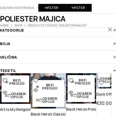
FILTER
FILTER
ZADANO SORTIRANJE
POLIESTER MAJICA
HOME
SHOP
PRODUCTS TAGGED “POLIESTER MAJICA”
KATEGORIJE
BOJA
VELIČINA
BRZI
PREGLED
TEKSTIL
Dodaj na
Dodaj na
Dodaj na
Doda
ODABERI
BRZI
BRZI
OPCIJE
listu želja
listu želja
listu želja
na li
PREGLED
PREGLED
BRZI
želj
PREGLED
Brzi
Brzi pregled
Brzi
ODABERI
pregled
pregled
Brz
Duck Off
ODABERI
OPCIJE
OPCIJE
ODABERI
pregl
OPCIJE
€
30.00
Black Heron Polo
Art Is My Religion
Black Heron Classic