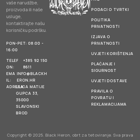
vaše narudžbe,
proizvoda ili naše
PODACI O TVRTKI
usluge,
POLITIKA
kontaktirajte našu
PRIVATNOSTI
korisničku podršku.
IZJAVA O
PON-PET: 08:00 -
PRIVATNOSTI
16:00
UVJETI KORIŠTENJA
TELEF
+385 92 150
PLAĆANJE I
ON:
8611
SIGURNOST
EMA
INFO@BLACKH
IL:
ERON.HR
UVJETI DOSTAVE
ADRESA:
ULICA MATIJE
PRAVILA O
GUPCA 33,
POVRATU I
35000
REKLAMACIJAMA
SLAVONSKI
BROD
Copyright © 2025. Black Heron, obrt za tetoviranje. Sva prava