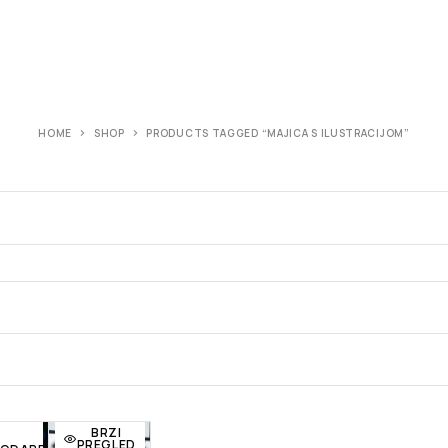
HOME
SHOP
PRODUCTS TAGGED “MAJICA S ILUSTRACIJOM”
BRZI
PREGLED
BRZI
j
Dodaj
Dodaj
PREGLED