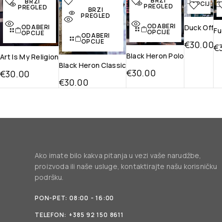
BRZI
BRZI
OPCIJE
listu želja
listu želja
listu želja
na li
PREGLED
PREGLED
BRZI
želj
PREGLED
Brzi
Brzi pregled
Brzi
ODABERI
pregled
pregled
Brz
Duck Off
ODABERI
Fu
OPCIJE
OPCIJE
ODABERI
pregl
OPCIJE
€
30.00
€
Black Heron Polo
Art Is My Religion
Black Heron Classic
€
30.00
€
30.00
€
30.00
Ako imate bilo kakva pitanja u vezi vaše narudžbe,
proizvoda ili naše usluge, kontaktirajte našu korisničku
podršku.
PON-PET: 08:00 - 16:00
TELEFON:
+385 92 150 8611