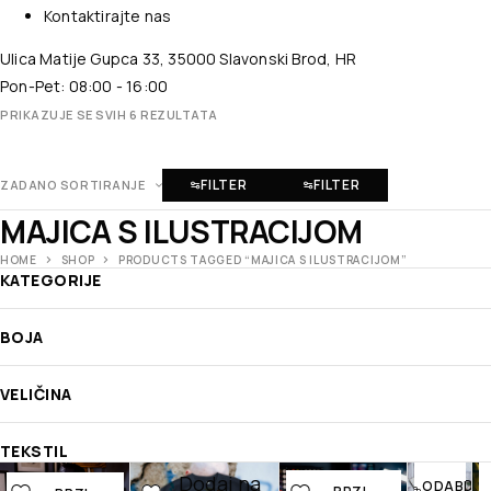
Kontaktirajte nas
Ulica Matije Gupca 33, 35000 Slavonski Brod, HR
Pon-Pet: 08:00 - 16:00
PRIKAZUJE SE SVIH 6 REZULTATA
FILTER
FILTER
ZADANO SORTIRANJE
MAJICA S ILUSTRACIJOM
HOME
SHOP
PRODUCTS TAGGED “MAJICA S ILUSTRACIJOM”
KATEGORIJE
BOJA
VELIČINA
BRZI
PREGLED
TEKSTIL
Dodaj na
Dodaj na
Dodaj na
Doda
ODABERI