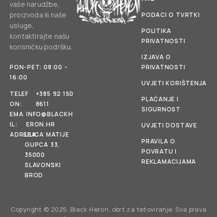
vaše narudžbe,
proizvoda ili naše
PODACI O TVRTKI
usluge,
POLITIKA
kontaktirajte našu
PRIVATNOSTI
korisničku podršku.
IZJAVA O
PON-PET: 08:00 -
PRIVATNOSTI
16:00
UVJETI KORIŠTENJA
TELEF
+385 92 150
PLAĆANJE I
ON:
8611
SIGURNOST
EMA
INFO@BLACKH
IL:
ERON.HR
UVJETI DOSTAVE
ADRESA:
ULICA MATIJE
PRAVILA O
GUPCA 33,
POVRATU I
35000
REKLAMACIJAMA
SLAVONSKI
BROD
Copyright © 2025. Black Heron, obrt za tetoviranje. Sva prava