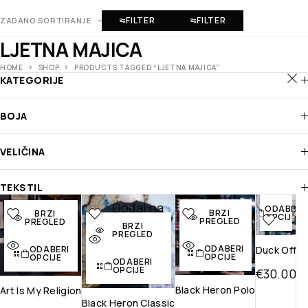
FILTER
FILTER
ZADANO SORTIRANJE
LJETNA MAJICA
HOME
SHOP
PRODUCTS TAGGED “LJETNA MAJICA”
KATEGORIJE
BOJA
VELIČINA
BRZI
PREGLED
TEKSTIL
Dodaj na
Dodaj na
Dodaj na
Doda
ODABERI
BRZI
BRZI
OPCIJE
listu želja
listu želja
listu želja
na li
PREGLED
PREGLED
BRZI
želj
PREGLED
Brzi
Brzi pregled
Brzi
ODABERI
pregled
pregled
Brz
Duck Off
ODABERI
OPCIJE
OPCIJE
ODABERI
pregl
OPCIJE
€
30.00
Black Heron Polo
Art Is My Religion
Black Heron Classic