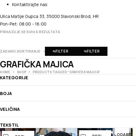
Kontaktirajte nas
Ulica Matije Gupca 33, 35000 Slavonski Brod, HR
Pon-Pet: 08:00 - 16:00
PRIKAZUJE SE SVIH 6 REZULTATA
FILTER
FILTER
ZADANO SORTIRANJE
GRAFIČKA MAJICA
HOME
SHOP
PRODUCTS TAGGED “GRAFIČKA MAJICA”
KATEGORIJE
BOJA
VELIČINA
BRZI
PREGLED
TEKSTIL
Dodaj na
Dodaj na
Dodaj na
Doda
ODABERI