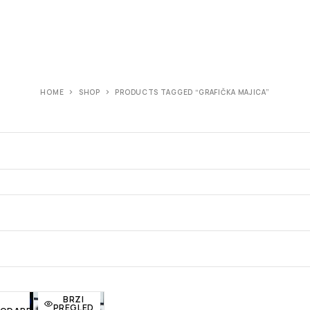
HOME
SHOP
PRODUCTS TAGGED “GRAFIČKA MAJICA”
BRZI
PREGLED
BRZI
j
Dodaj
Dodaj
PREGLED