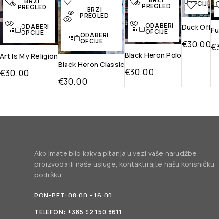
BRZI
BRZI
OPCIJE
listu želja
listu želja
listu želja
na li
PREGLED
PREGLED
BRZI
želj
PREGLED
Brzi
Brzi pregled
Brzi
ODABERI
pregled
pregled
Brz
Duck Off
ODABERI
Fu
OPCIJE
OPCIJE
ODABERI
pregl
OPCIJE
€
30.00
€
Black Heron Polo
Art Is My Religion
Black Heron Classic
€
30.00
€
30.00
€
30.00
Ako imate bilo kakva pitanja u vezi vaše narudžbe,
proizvoda ili naše usluge, kontaktirajte našu korisničku
podršku.
PON-PET: 08:00 - 16:00
TELEFON:
+385 92 150 8611