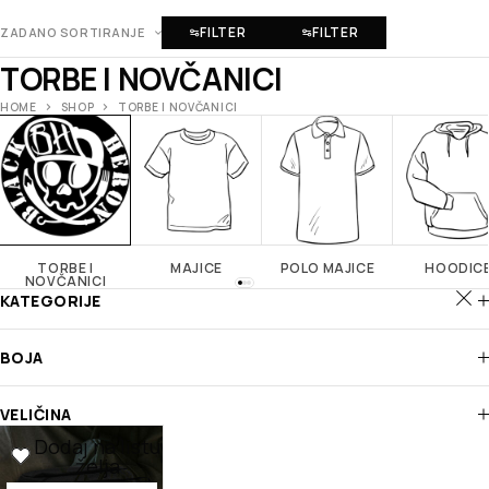
FILTER
FILTER
ZADANO SORTIRANJE
TORBE I NOVČANICI
HOME
SHOP
TORBE I NOVČANICI
TORBE I
MAJICE
POLO MAJICE
HOODIC
NOVČANICI
KATEGORIJE
BOJA
VELIČINA
Dodaj na listu
želja