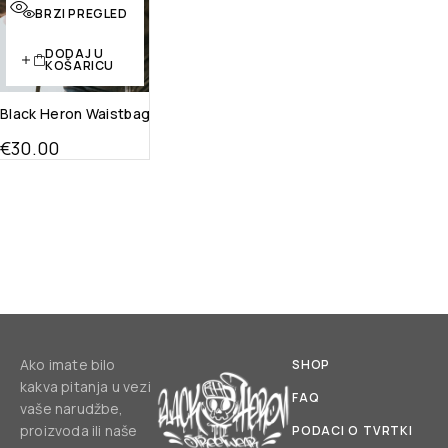
Brzi pregled
BRZI PREGLED
DODAJ U
KOŠARICU
Black Heron Waistbag
€
30.00
Ako imate bilo
SHOP
kakva pitanja u vezi
FAQ
vaše narudžbe,
proizvoda ili naše
PODACI O TVRTKI