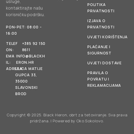
usluge,
POLITIKA
kontaktirajte našu
PRIVATNOSTI
korisničku podršku.
IZJAVA O
PON-PET: 08:00 -
PRIVATNOSTI
16:00
UVJETI KORIŠTENJA
TELEF
+385 92 150
PLAĆANJE I
ON:
8611
SIGURNOST
EMA
INFO@BLACKH
IL:
ERON.HR
UVJETI DOSTAVE
ADRESA:
ULICA MATIJE
PRAVILA O
GUPCA 33,
POVRATU I
35000
REKLAMACIJAMA
SLAVONSKI
BROD
Copyright © 2025. Black Heron, obrt za tetoviranje. Sva prava
pridržana. | Powered by
Oko Sokolovo
.